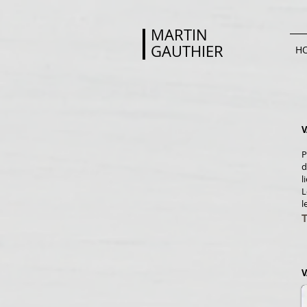
MARTIN
GAUTHIER
H
V
P
d
l
L
l
V